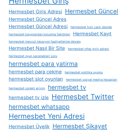
Hermesbet Giriş
Hermesbet Güncel
Hermesbet Giriş Adresi
Hermesbet Güncel Adres
Hermesbet Güncel Adresi
hermesbet hızlı canlı destek
Hermesbet Kayıt
hermesbet kayıplardan korunma faktörleri
hermesbet mevcut lokasyon faaliyetlerine devam
Hermesbet Nasıl Bir Site
hermesbet nihai giriş adresi
hermesbet oyun seçenekleri soru
hermesbet para yatirma
hermesbet para çekme
hermesbet politika uyumu
hermesbet slot oyunları
hermesbet sosyal medya hesapları
hermesbet tv
hermesbet sürekli erişim
Hermesbet Twitter
hermesbet tv izle
hermesbet whatsapp
Hermesbet Yeni Adresi
Hermesbet Şikayet
Hermesbet Üyelik