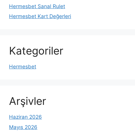
Hermesbet Sanal Rulet
Hermesbet Kart Değerleri
Kategoriler
Hermesbet
Arşivler
Haziran 2026
Mayıs 2026