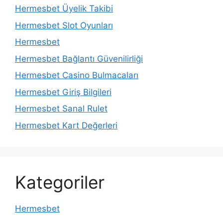
Hermesbet Üyelik Takibi
Hermesbet Slot Oyunları
Hermesbet
Hermesbet Bağlantı Güvenilirliği
Hermesbet Casino Bulmacaları
Hermesbet Giriş Bilgileri
Hermesbet Sanal Rulet
Hermesbet Kart Değerleri
Kategoriler
Hermesbet