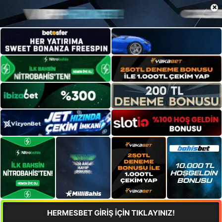
×
HERMESBET GİRİŞ İÇİN TIKLAYINIZ!