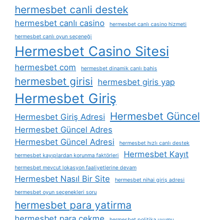
hermesbet canli destek
hermesbet canlı casino
hermesbet canlı casino hizmeti
hermesbet canlı oyun seçeneği
Hermesbet Casino Sitesi
hermesbet com
hermesbet dinamik canlı bahis
hermesbet girisi
hermesbet giris yap
Hermesbet Giriş
Hermesbet Güncel
Hermesbet Giriş Adresi
Hermesbet Güncel Adres
Hermesbet Güncel Adresi
hermesbet hızlı canlı destek
Hermesbet Kayıt
hermesbet kayıplardan korunma faktörleri
hermesbet mevcut lokasyon faaliyetlerine devam
Hermesbet Nasıl Bir Site
hermesbet nihai giriş adresi
hermesbet oyun seçenekleri soru
hermesbet para yatirma
hermesbet para çekme
hermesbet politika uyumu