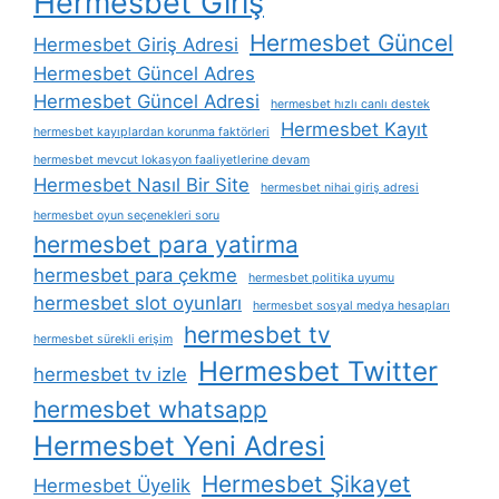
Hermesbet Giriş
Hermesbet Güncel
Hermesbet Giriş Adresi
Hermesbet Güncel Adres
Hermesbet Güncel Adresi
hermesbet hızlı canlı destek
Hermesbet Kayıt
hermesbet kayıplardan korunma faktörleri
hermesbet mevcut lokasyon faaliyetlerine devam
Hermesbet Nasıl Bir Site
hermesbet nihai giriş adresi
hermesbet oyun seçenekleri soru
hermesbet para yatirma
hermesbet para çekme
hermesbet politika uyumu
hermesbet slot oyunları
hermesbet sosyal medya hesapları
hermesbet tv
hermesbet sürekli erişim
Hermesbet Twitter
hermesbet tv izle
hermesbet whatsapp
Hermesbet Yeni Adresi
Hermesbet Şikayet
Hermesbet Üyelik