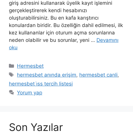
giriş adresini kullanarak üyelik kayıt işlemini
gerçekleştirerek kendi hesabınızı
oluşturabilirsiniz. Bu en kafa karıştırıcı
konulardan biridir. Bu özelliğin dahil edilmesi, ilk
kez kullananlar için oturum açma sorunlarına
neden olabilir ve bu sorunlar, yeni …
Devamını
oku
Kategoriler
Hermesbet
Etiketler
hermesbet anında erişim
,
hermesbet canli
,
hermesbet i̇ss tercih listesi
Yorum yap
Son Yazılar