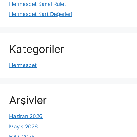
Hermesbet Sanal Rulet
Hermesbet Kart Değerleri
Kategoriler
Hermesbet
Arşivler
Haziran 2026
Mayıs 2026
Eylül 2025