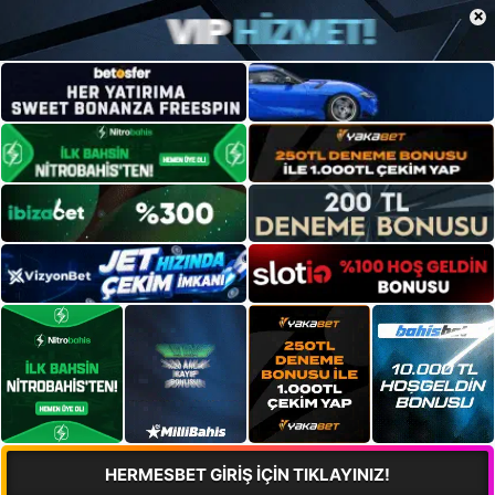
×
HERMESBET GİRİŞ İÇİN TIKLAYINIZ!