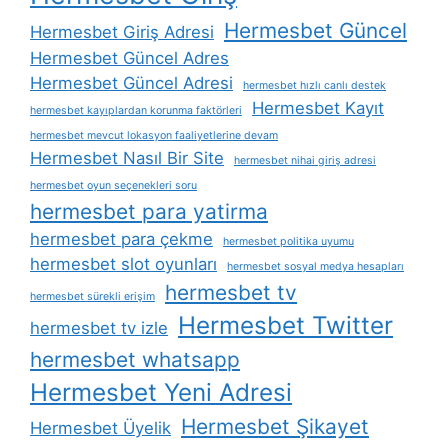
Hermesbet Güncel
Hermesbet Giriş Adresi
Hermesbet Güncel Adres
Hermesbet Güncel Adresi
hermesbet hızlı canlı destek
Hermesbet Kayıt
hermesbet kayıplardan korunma faktörleri
hermesbet mevcut lokasyon faaliyetlerine devam
Hermesbet Nasıl Bir Site
hermesbet nihai giriş adresi
hermesbet oyun seçenekleri soru
hermesbet para yatirma
hermesbet para çekme
hermesbet politika uyumu
hermesbet slot oyunları
hermesbet sosyal medya hesapları
hermesbet tv
hermesbet sürekli erişim
Hermesbet Twitter
hermesbet tv izle
hermesbet whatsapp
Hermesbet Yeni Adresi
Hermesbet Şikayet
Hermesbet Üyelik