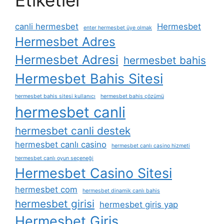
Etiketler
canli hermesbet
Hermesbet
enter hermesbet üye olmak
Hermesbet Adres
Hermesbet Adresi
hermesbet bahis
Hermesbet Bahis Sitesi
hermesbet bahis sitesi kullanıcı
hermesbet bahis çözümü
hermesbet canli
hermesbet canli destek
hermesbet canlı casino
hermesbet canlı casino hizmeti
hermesbet canlı oyun seçeneği
Hermesbet Casino Sitesi
hermesbet com
hermesbet dinamik canlı bahis
hermesbet girisi
hermesbet giris yap
Hermesbet Giriş