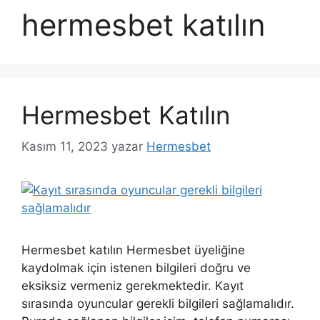
hermesbet katılın
Hermesbet Katılın
Kasım 11, 2023
yazar
Hermesbet
Hermesbet katılın Hermesbet üyeliğine
kaydolmak için istenen bilgileri doğru ve
eksiksiz vermeniz gerekmektedir. Kayıt
sırasında oyuncular gerekli bilgileri sağlamalıdır.